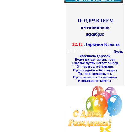
ПОЗДРАВЛЯЕМ
именинников
декабря:
22.12
Ларкина Ксюша
24.10
Лепешкин Егор
Пусть
красивою дорогой
Будет виться жизнь твоя
Счастье пусть шагает в ногу,
От невзгод тебя храня,
Пусть судьба тебе подарит
То, чего желаешь ты,
Пусть исполнятся желанья
И сбываются мечты!