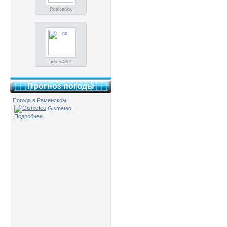
Rodioshka
admin4301
Прогноз погоды
Погода в Раменском
Gismeteo
Подробнее