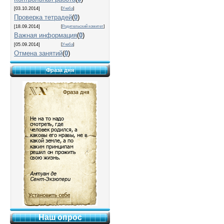
[03.10.2014]
[
Учеба
]
Проверка тетрадей
(
0
)
[18.09.2014]
[
Родительский комитет
]
Важная информация
(
0
)
[05.09.2014]
[
Учеба
]
Отмена занятий
(
0
)
Фраза дня
Наш опрос