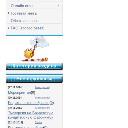
Онлайн игры
Гостевая книга
Обратная связь
FAQ (вопрос/ответ)
Категории раздела
Новости класса
[27.11.2014]
[
Мероприятия
]
Мероприятия
(
0
)
[20.11.2014]
[
Мероприятия
]
Родительское собрание
(
0
)
[09.11.2014]
[
Мероприятия
]
Экскурсия на Бабаевскую
кондитерскую фабрику
(
0
)
[22.10.2014]
[
Учеба
]
Контрольная работа
(
0
)