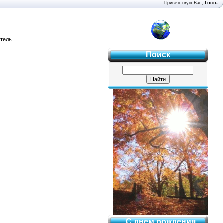
Приветствую Вас
,
Гость
4 "Б"
тель.
Поиск
С днем рождения