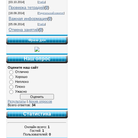
[03.10.2014]
[
Учеба
]
Проверка тетрадей
(
0
)
[18.09.2014]
[
Родительский комитет
]
Важная информация
(
0
)
[05.09.2014]
[
Учеба
]
Отмена занятий
(
0
)
Фраза дня
Наш опрос
Оцените наш сайт
Отлично
Хорошо
Неплохо
Плохо
Ужасно
Результаты
|
Архив опросов
Всего ответов:
34
Статистика
Онлайн всего:
1
Гостей:
1
Пользователей:
0