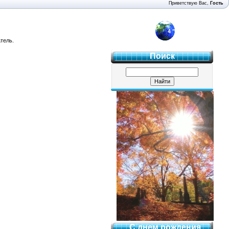
Приветствую Вас
,
Гость
4 "Б"
тель.
Поиск
С днем рождения