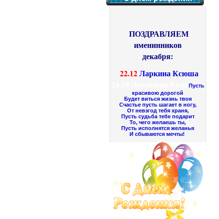
ПОЗДРАВЛЯЕМ
именинников
декабря:
22.12
Ларкина Ксюша
24.10
Лепешкин Егор
Пусть
красивою дорогой
Будет виться жизнь твоя
Счастье пусть шагает в ногу,
От невзгод тебя храня,
Пусть судьба тебе подарит
То, чего желаешь ты,
Пусть исполнятся желанья
И сбываются мечты!