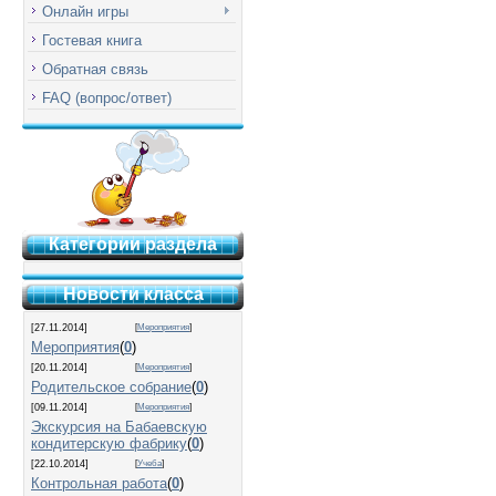
Онлайн игры
Гостевая книга
Обратная связь
FAQ (вопрос/ответ)
Категории раздела
Новости класса
[27.11.2014]
[
Мероприятия
]
Мероприятия
(
0
)
[20.11.2014]
[
Мероприятия
]
Родительское собрание
(
0
)
[09.11.2014]
[
Мероприятия
]
Экскурсия на Бабаевскую
кондитерскую фабрику
(
0
)
[22.10.2014]
[
Учеба
]
Контрольная работа
(
0
)