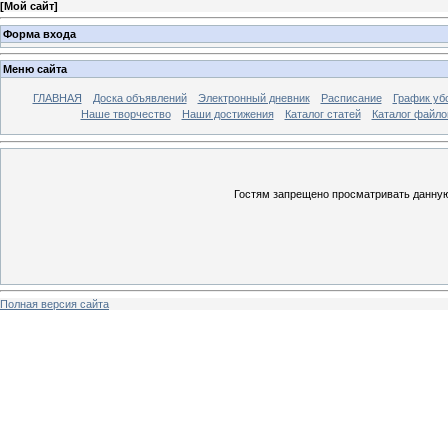
[
Мой сайт
]
Форма входа
Меню сайта
ГЛАВНАЯ
Доска объявлений
Электронный дневник
Расписание
График уб
Наше творчество
Наши достижения
Каталог статей
Каталог файло
Гостям запрещено просматривать данную 
Полная версия сайта