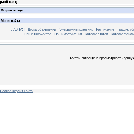
[
Мой сайт
]
Форма входа
Меню сайта
ГЛАВНАЯ
Доска объявлений
Электронный дневник
Расписание
График уб
Наше творчество
Наши достижения
Каталог статей
Каталог файло
Гостям запрещено просматривать данную 
Полная версия сайта