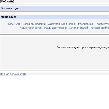
[
Мой сайт
]
Форма входа
Меню сайта
ГЛАВНАЯ
Доска объявлений
Электронный дневник
Расписание
График уб
Наше творчество
Наши достижения
Каталог статей
Каталог файло
Гостям запрещено просматривать данную 
Полная версия сайта