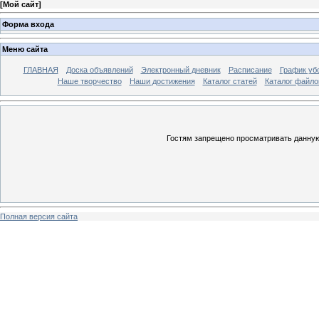
[
Мой сайт
]
Форма входа
Меню сайта
ГЛАВНАЯ
Доска объявлений
Электронный дневник
Расписание
График уб
Наше творчество
Наши достижения
Каталог статей
Каталог файло
Гостям запрещено просматривать данную 
Полная версия сайта