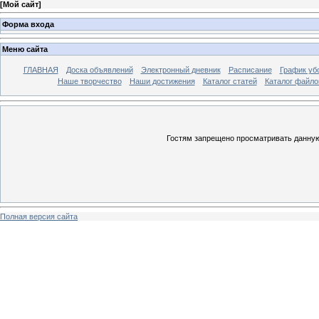
[
Мой сайт
]
Форма входа
Меню сайта
ГЛАВНАЯ
Доска объявлений
Электронный дневник
Расписание
График уб
Наше творчество
Наши достижения
Каталог статей
Каталог файло
Гостям запрещено просматривать данную 
Полная версия сайта