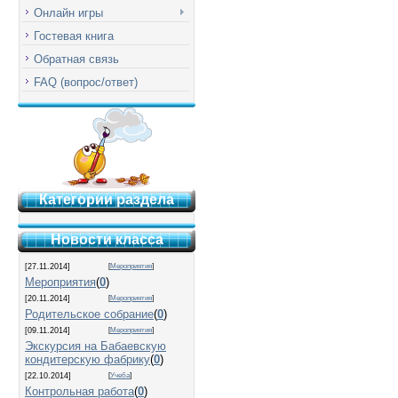
Онлайн игры
Гостевая книга
Обратная связь
FAQ (вопрос/ответ)
Категории раздела
Новости класса
[27.11.2014]
[
Мероприятия
]
Мероприятия
(
0
)
[20.11.2014]
[
Мероприятия
]
Родительское собрание
(
0
)
[09.11.2014]
[
Мероприятия
]
Экскурсия на Бабаевскую
кондитерскую фабрику
(
0
)
[22.10.2014]
[
Учеба
]
Контрольная работа
(
0
)