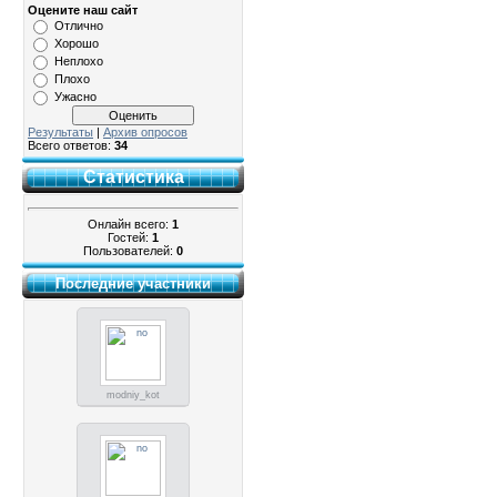
Оцените наш сайт
Отлично
Хорошо
Неплохо
Плохо
Ужасно
Результаты
|
Архив опросов
Всего ответов:
34
Статистика
Онлайн всего:
1
Гостей:
1
Пользователей:
0
Последние участники
modniy_kot