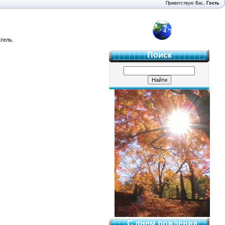
Приветствую Вас
,
Гость
4 "Б"
тель.
Поиск
С днем рождения