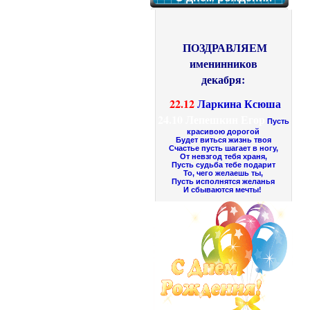
ПОЗДРАВЛЯЕМ
именинников
декабря:
22.12
Ларкина Ксюша
24.10
Лепешкин Егор
Пусть
красивою дорогой
Будет виться жизнь твоя
Счастье пусть шагает в ногу,
От невзгод тебя храня,
Пусть судьба тебе подарит
То, чего желаешь ты,
Пусть исполнятся желанья
И сбываются мечты!