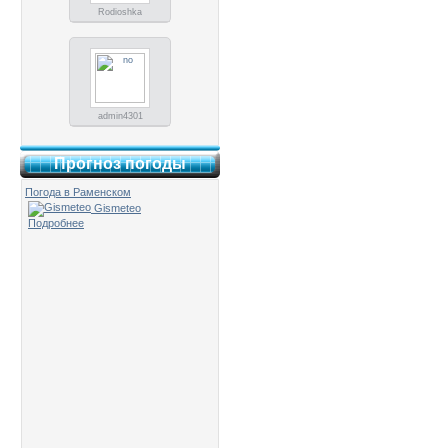
Rodioshka
admin4301
Прогноз погоды
Погода в Раменском
Gismeteo
Подробнее