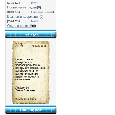
[03.10.2014]
[
Учеба
]
Проверка тетрадей
(
0
)
[18.09.2014]
[
Родительский комитет
]
Важная информация
(
0
)
[05.09.2014]
[
Учеба
]
Отмена занятий
(
0
)
Фраза дня
Наш опрос