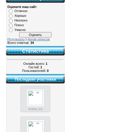
Оцените наш сайт
Отлично
Хорошо
Неплохо
Плохо
Ужасно
Результаты
|
Архив опросов
Всего ответов:
34
Статистика
Онлайн всего:
1
Гостей:
1
Пользователей:
0
Последние участники
modniy_kot