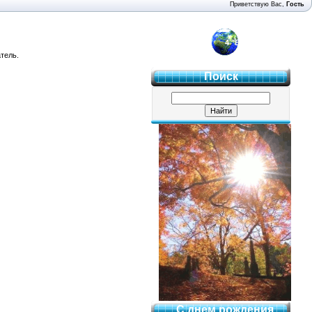
Приветствую Вас
,
Гость
4 "Б"
тель.
Поиск
С днем рождения