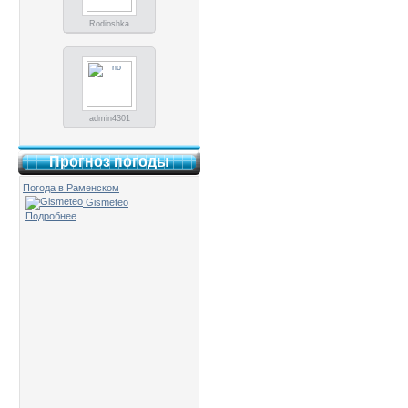
Rodioshka
admin4301
Прогноз погоды
Погода в Раменском
Gismeteo
Подробнее