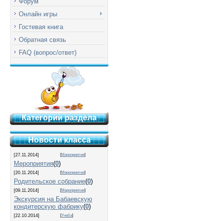
Форум
Онлайн игры
Гостевая книга
Обратная связь
FAQ (вопрос/ответ)
Категории раздела
Новости класса
[27.11.2014]
[
Мероприятия
]
Мероприятия
(
0
)
[20.11.2014]
[
Мероприятия
]
Родительское собрание
(
0
)
[09.11.2014]
[
Мероприятия
]
Экскурсия на Бабаевскую
кондитерскую фабрику
(
0
)
[22.10.2014]
[
Учеба
]