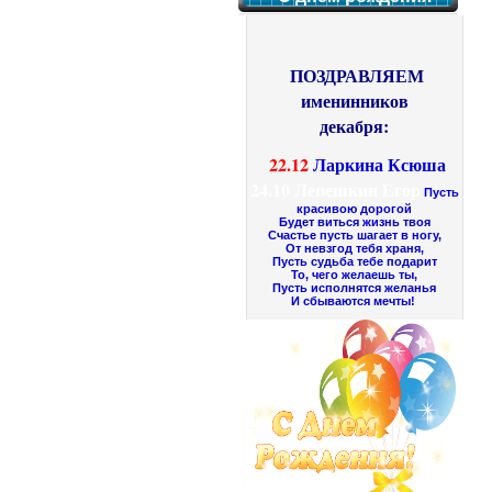
ПОЗДРАВЛЯЕМ
именинников
декабря:
22.12
Ларкина Ксюша
24.10
Лепешкин Егор
Пусть
красивою дорогой
Будет виться жизнь твоя
Счастье пусть шагает в ногу,
От невзгод тебя храня,
Пусть судьба тебе подарит
То, чего желаешь ты,
Пусть исполнятся желанья
И сбываются мечты!