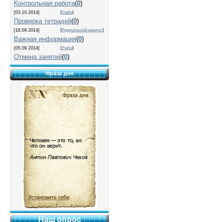
Контрольная работа
(
0
)
[03.10.2014]
[
Учеба
]
Проверка тетрадей
(
0
)
[18.09.2014]
[
Родительский комитет
]
Важная информация
(
0
)
[05.09.2014]
[
Учеба
]
Отмена занятий
(
0
)
Фраза дня
Наш опрос