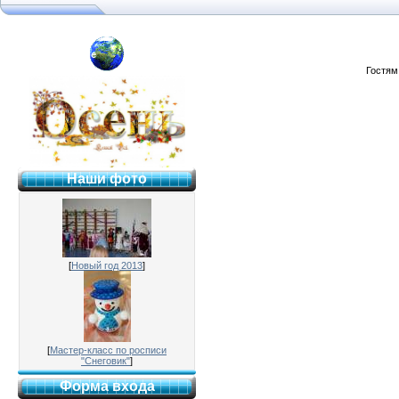
я №2 г. Раменское
Гостям
Наши фото
[
Новый год 2013
]
[
Мастер-класс по росписи
"Снеговик"
]
Форма входа