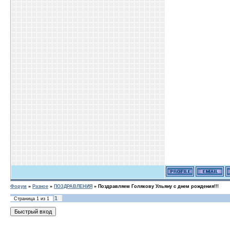
Форум
»
Разное
»
ПОЗДРАВЛЕНИЯ
»
Поздравляем Голякову Ульяну с днем рождения!!!
1
Страница
1
из
1