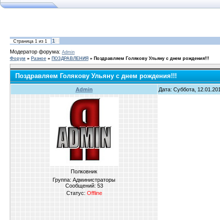
1
Страница
1
из
1
Модератор форума:
Admin
Форум
»
Разное
»
ПОЗДРАВЛЕНИЯ
»
Поздравляем Голякову Ульяну с днем рождения!!!
Поздравляем Голякову Ульяну с днем рождения!!!
Admin
Дата: Суббота, 12.01.20
Полковник
Группа: Администраторы
Сообщений:
53
Статус:
Offline