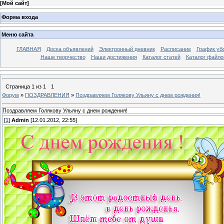
[
Мой сайт
]
Форма входа
Меню сайта
ГЛАВНАЯ
Доска объявлений
Электронный дневник
Расписание
График уб
Наше творчество
Наши достижения
Каталог статей
Каталог файло
Страница
1
из
1
1
Форум
»
ПОЗДРАВЛЕНИЯ
»
Поздравляем Голякову Ульяну с днем рождения!
Поздравляем Голякову Ульяну с днем рождения!
[
1
]
Admin
[12.01.2012, 22:55]