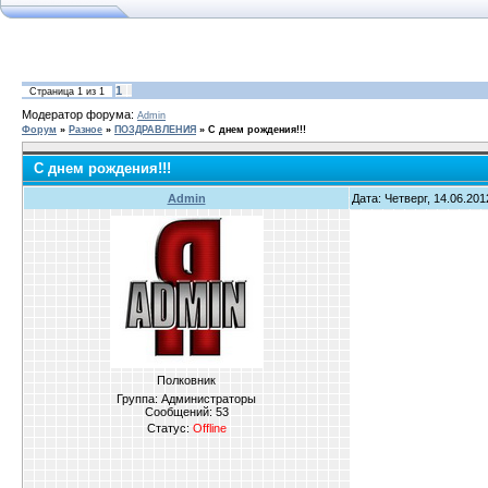
1
Страница
1
из
1
Модератор форума:
Admin
Форум
»
Разное
»
ПОЗДРАВЛЕНИЯ
»
С днем рождения!!!
С днем рождения!!!
Admin
Дата: Четверг, 14.06.20
Полковник
Группа: Администраторы
Сообщений:
53
Статус:
Offline