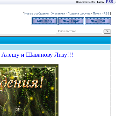
RSS
Приветствую Вас
,
Гость
·
[
Новые сообщения
·
Участники
·
Правила форума
·
Поиск
·
RSS
]
 Алешу и Шаванову Лизу!!!