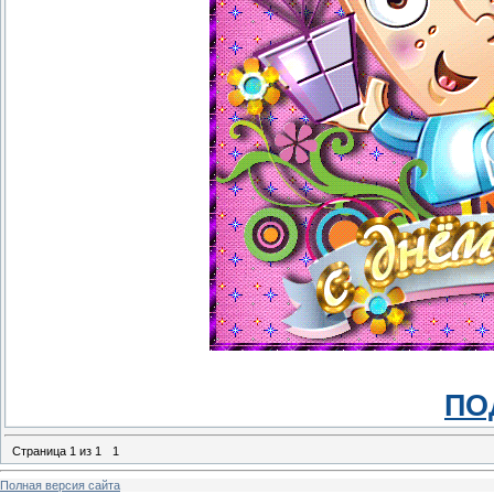
ПО
Страница
1
из
1
1
Полная версия сайта