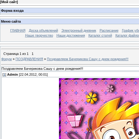
[
Мой сайт
]
Форма входа
Меню сайта
ГЛАВНАЯ
Доска объявлений
Электронный дневник
Расписание
График уб
Наше творчество
Наши достижения
Каталог статей
Каталог файло
Страница
1
из
1
1
Форум
»
ПОЗДРАВЛЕНИЯ
»
Поздравляем Бачерикова Сашу с днем рождения!!!
Поздравляем Бачерикова Сашу с днем рождения!!!
[
1
]
Admin
[22.04.2012, 00:01]