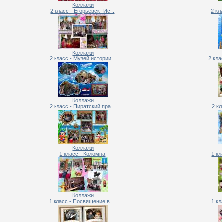
Коллажи
2 класс - Егорьевск- Ис...
2 кл
Коллажи
2 класс - Музей истории...
2 кла
Коллажи
2 класс - Пиратский пра...
2 к
Коллажи
1 класс - Коломна
1 к
Коллажи
1 класс - Посвящение в ...
1 кл