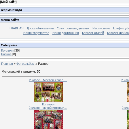
[
Мой сайт
]
Форма входа
Меню сайта
ГЛАВНАЯ
Доска объявлений
Электронный дневник
Расписание
График уб
Наше творчество
Наши достижения
Каталог статей
Каталог файло
Categories
Коллажи
[30]
Разное
[0]
Главная
»
Фотоальбом
» Разное
Фотографий в разделе
:
30
2 класс - Мастер-класс ...
2 кла
Коллажи
2 класс - музей истории...
2 кл