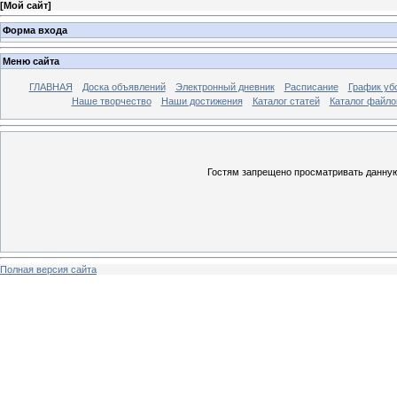
[
Мой сайт
]
Форма входа
Меню сайта
ГЛАВНАЯ
Доска объявлений
Электронный дневник
Расписание
График уб
Наше творчество
Наши достижения
Каталог статей
Каталог файло
Гостям запрещено просматривать данную 
Полная версия сайта