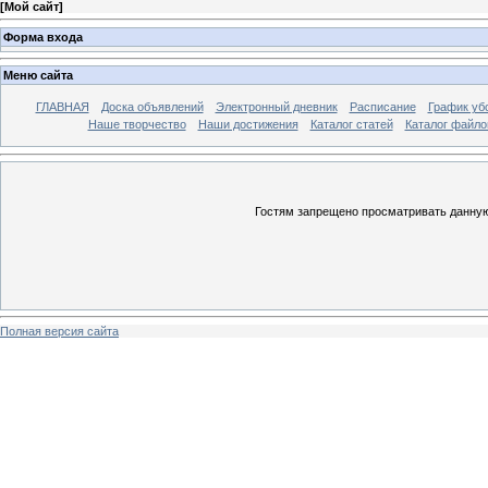
[
Мой сайт
]
Форма входа
Меню сайта
ГЛАВНАЯ
Доска объявлений
Электронный дневник
Расписание
График уб
Наше творчество
Наши достижения
Каталог статей
Каталог файло
Гостям запрещено просматривать данную 
Полная версия сайта