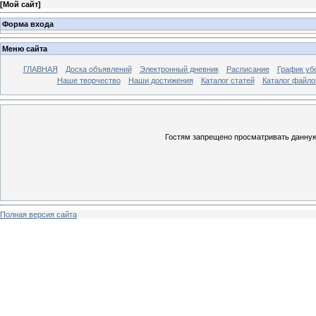
[
Мой сайт
]
Форма входа
Меню сайта
ГЛАВНАЯ
Доска объявлений
Электронный дневник
Расписание
График уб
Наше творчество
Наши достижения
Каталог статей
Каталог файло
Гостям запрещено просматривать данную 
Полная версия сайта