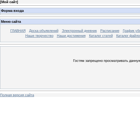
[
Мой сайт
]
Форма входа
Меню сайта
ГЛАВНАЯ
Доска объявлений
Электронный дневник
Расписание
График уб
Наше творчество
Наши достижения
Каталог статей
Каталог файло
Гостям запрещено просматривать данную 
Полная версия сайта