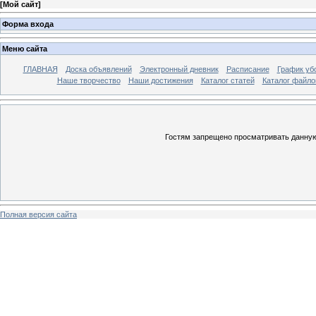
[
Мой сайт
]
Форма входа
Меню сайта
ГЛАВНАЯ
Доска объявлений
Электронный дневник
Расписание
График уб
Наше творчество
Наши достижения
Каталог статей
Каталог файло
Гостям запрещено просматривать данную 
Полная версия сайта