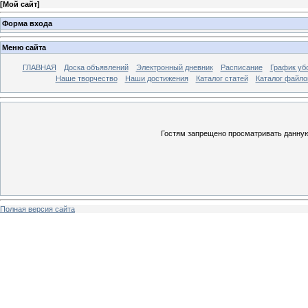
[
Мой сайт
]
Форма входа
Меню сайта
ГЛАВНАЯ
Доска объявлений
Электронный дневник
Расписание
График уб
Наше творчество
Наши достижения
Каталог статей
Каталог файло
Гостям запрещено просматривать данную 
Полная версия сайта