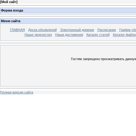
[
Мой сайт
]
Форма входа
Меню сайта
ГЛАВНАЯ
Доска объявлений
Электронный дневник
Расписание
График уб
Наше творчество
Наши достижения
Каталог статей
Каталог файло
Гостям запрещено просматривать данную 
Полная версия сайта