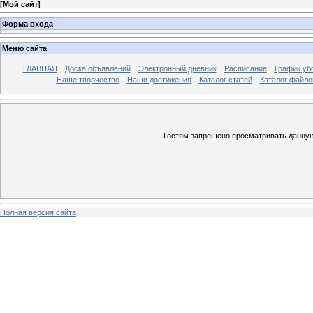
[
Мой сайт
]
Форма входа
Меню сайта
ГЛАВНАЯ
Доска объявлений
Электронный дневник
Расписание
График уб
Наше творчество
Наши достижения
Каталог статей
Каталог файло
Гостям запрещено просматривать данную 
Полная версия сайта