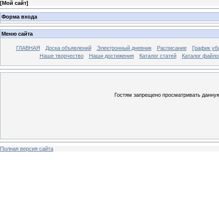
[
Мой сайт
]
Форма входа
Меню сайта
ГЛАВНАЯ
Доска объявлений
Электронный дневник
Расписание
График уб
Наше творчество
Наши достижения
Каталог статей
Каталог файло
Гостям запрещено просматривать данную 
Полная версия сайта