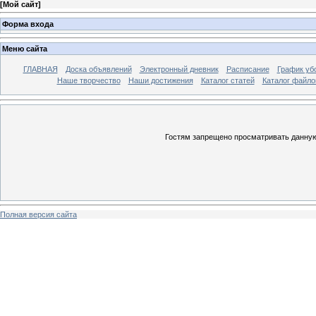
[
Мой сайт
]
Форма входа
Меню сайта
ГЛАВНАЯ
Доска объявлений
Электронный дневник
Расписание
График уб
Наше творчество
Наши достижения
Каталог статей
Каталог файло
Гостям запрещено просматривать данную 
Полная версия сайта