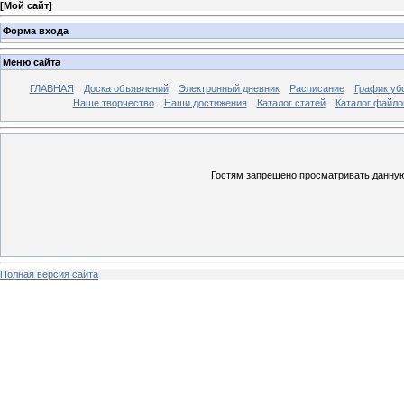
[
Мой сайт
]
Форма входа
Меню сайта
ГЛАВНАЯ
Доска объявлений
Электронный дневник
Расписание
График уб
Наше творчество
Наши достижения
Каталог статей
Каталог файло
Гостям запрещено просматривать данную 
Полная версия сайта