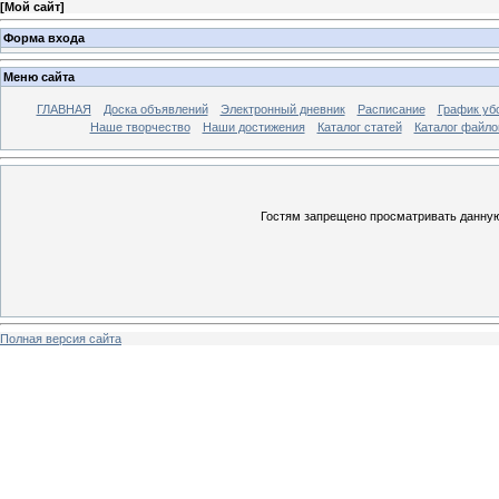
[
Мой сайт
]
Форма входа
Меню сайта
ГЛАВНАЯ
Доска объявлений
Электронный дневник
Расписание
График уб
Наше творчество
Наши достижения
Каталог статей
Каталог файло
Гостям запрещено просматривать данную 
Полная версия сайта