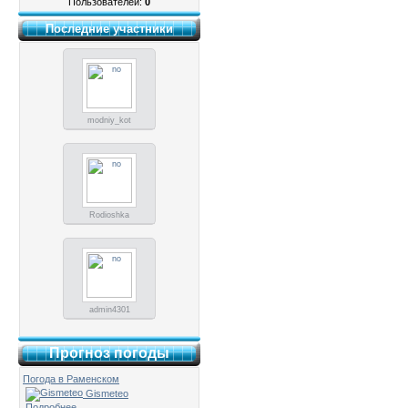
Пользователей:
0
Последние участники
modniy_kot
Rodioshka
admin4301
Прогноз погоды
Погода в Раменском
Gismeteo
Подробнее