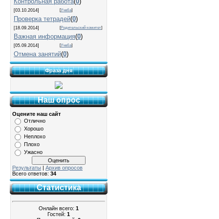
Контрольная работа
(
0
)
[03.10.2014]
[
Учеба
]
Проверка тетрадей
(
0
)
[18.09.2014]
[
Родительский комитет
]
Важная информация
(
0
)
[05.09.2014]
[
Учеба
]
Отмена занятий
(
0
)
Фраза дня
Наш опрос
Оцените наш сайт
Отлично
Хорошо
Неплохо
Плохо
Ужасно
Результаты
|
Архив опросов
Всего ответов:
34
Статистика
Онлайн всего:
1
Гостей:
1