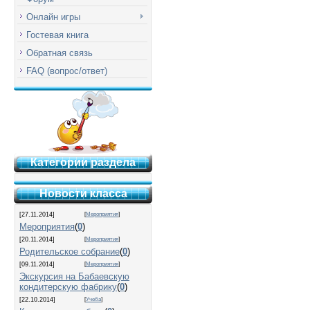
Онлайн игры
Гостевая книга
Обратная связь
FAQ (вопрос/ответ)
Категории раздела
Новости класса
[27.11.2014]
[
Мероприятия
]
Мероприятия
(
0
)
[20.11.2014]
[
Мероприятия
]
Родительское собрание
(
0
)
[09.11.2014]
[
Мероприятия
]
Экскурсия на Бабаевскую
кондитерскую фабрику
(
0
)
[22.10.2014]
[
Учеба
]