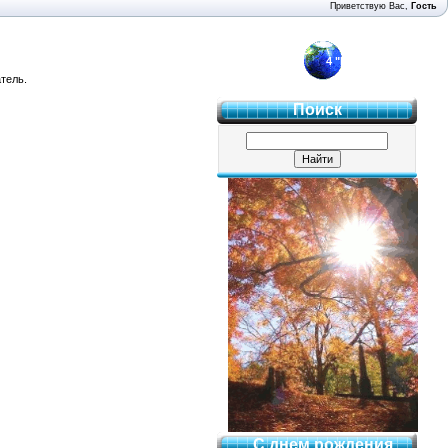
Приветствую Вас
,
Гость
4 "Б"
тель.
Поиск
С днем рождения