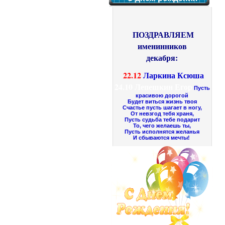
ПОЗДРАВЛЯЕМ
именинников
декабря:
22.12
Ларкина Ксюша
24.10
Лепешкин Егор
Пусть
красивою дорогой
Будет виться жизнь твоя
Счастье пусть шагает в ногу,
От невзгод тебя храня,
Пусть судьба тебе подарит
То, чего желаешь ты,
Пусть исполнятся желанья
И сбываются мечты!