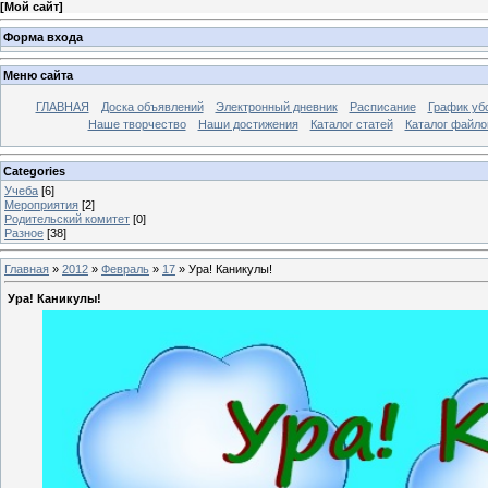
[
Мой сайт
]
Форма входа
Меню сайта
ГЛАВНАЯ
Доска объявлений
Электронный дневник
Расписание
График уб
Наше творчество
Наши достижения
Каталог статей
Каталог файло
Categories
Учеба
[6]
Мероприятия
[2]
Родительский комитет
[0]
Разное
[38]
Главная
»
2012
»
Февраль
»
17
» Ура! Каникулы!
Ура! Каникулы!