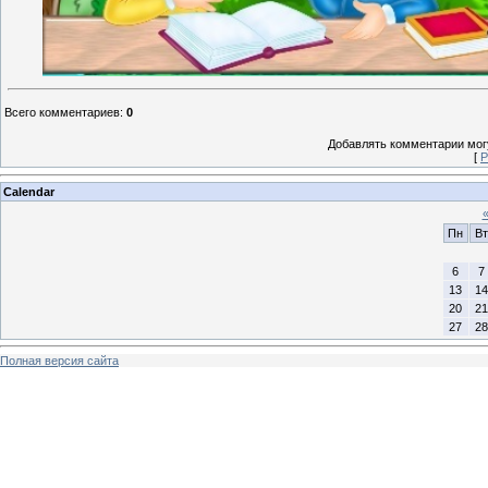
Всего комментариев
:
0
Добавлять комментарии могу
[
Р
Calendar
Пн
Вт
6
7
13
14
20
21
27
28
Полная версия сайта