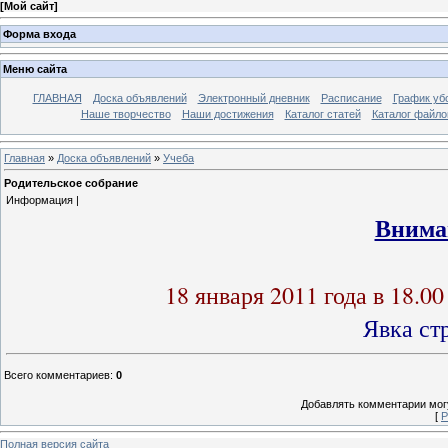
[
Мой сайт
]
Форма входа
Меню сайта
ГЛАВНАЯ
Доска объявлений
Электронный дневник
Расписание
График уб
Наше творчество
Наши достижения
Каталог статей
Каталог файло
Главная
»
Доска объявлений
»
Учеба
Родительское собрание
Информация |
Вниман
18 января 2011 года в 18.0
Явка стр
Всего комментариев
:
0
Добавлять комментарии могу
[
Р
Полная версия сайта