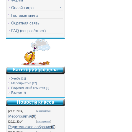
Форум
Онлайн игры
Гостевая книга
Обратная связь
FAQ (вопрос/ответ)
Категории раздела
Учеба
[31]
Мероприятия
[27]
Родительский комитет
[3]
Разное
[7]
Новости класса
[27.11.2014]
[
Мероприятия
]
Мероприятия
(
0
)
[20.11.2014]
[
Мероприятия
]
Родительское собрание
(
0
)