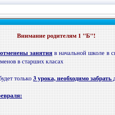
Внимание родителям 1 "Б"!
отменены занятия
в начальной школе в с
менов в старших класах
3 урока, необходимо забрать 
будет только
февраля: