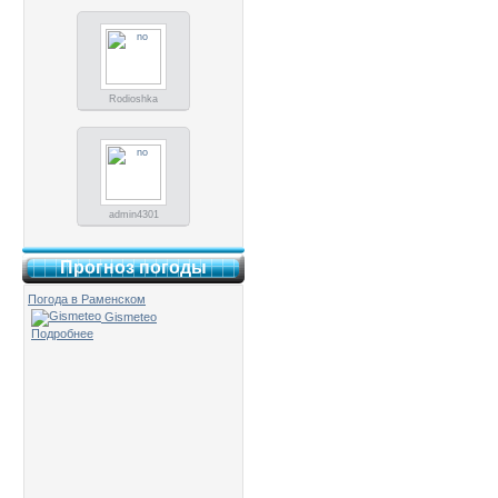
Rodioshka
admin4301
Прогноз погоды
Погода в Раменском
Gismeteo
Подробнее