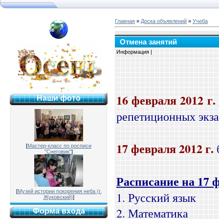
Главная
»
Доска объявлений
»
Учеба
я №2 г. Раменское
Отмена занятий
Информация |
16 февраля 2012 г.
Наши фото
репетиционных экза
17 февраля 2012 г.
[
Мастер-класс по росписи
"Снеговик"
]
Расписание на 17 
[
Музей истории покорения неба (г.
1. Русский язык
Жуковский)
]
2. Математика
Форма входа