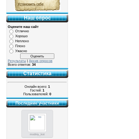
Наш опрос
Оцените наш сайт
Отлично
Хорошо
Неплохо
Плохо
Ужасно
Результаты
|
Архив опросов
Всего ответов:
34
Статистика
Онлайн всего:
1
Гостей:
1
Пользователей:
0
Последние участники
modniy_kot