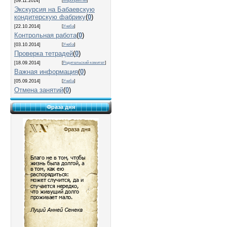
[09.11.2014]
[
Мероприятия
]
Экскурсия на Бабаевскую
кондитерскую фабрику
(
0
)
[22.10.2014]
[
Учеба
]
Контрольная работа
(
0
)
[03.10.2014]
[
Учеба
]
Проверка тетрадей
(
0
)
[18.09.2014]
[
Родительский комитет
]
Важная информация
(
0
)
[05.09.2014]
[
Учеба
]
Отмена занятий
(
0
)
Фраза дня