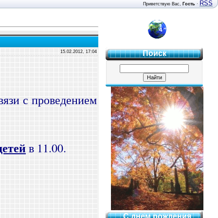
RSS
Приветствую Вас
,
Гость
·
4 "Б"
15.02.2012, 17:04
Поиск
вязи с проведением
детей
в 11.00.
С днем рождения