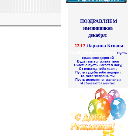
ПОЗДРАВЛЯЕМ
именинников
декабря:
22.12
Ларкина Ксюша
24.10
Лепешкин Егор
Пусть
красивою дорогой
Будет виться жизнь твоя
Счастье пусть шагает в ногу,
От невзгод тебя храня,
Пусть судьба тебе подарит
То, чего желаешь ты,
Пусть исполнятся желанья
И сбываются мечты!