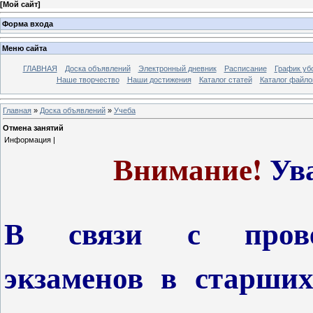
[
Мой сайт
]
Форма входа
Меню сайта
ГЛАВНАЯ
Доска объявлений
Электронный дневник
Расписание
График уб
Наше творчество
Наши достижения
Каталог статей
Каталог файло
Главная
»
Доска объявлений
»
Учеба
Отмена занятий
Информация |
Внимание!
Ув
В связи с прове
экзаменов в старш